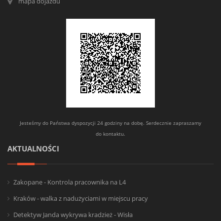
mapa dojazdu
Jesteśmy do Państwa dyspozycji 24 godziny na dobę. Serdecznie zapraszamy
do kontaktu.
AKTUALNOŚCI
Zakopane - Kontrola pracownika na L4
Kraków - walka z nadużyciami w miejscu pracy
Detektyw Janda wykrywa kradzież - Wisła