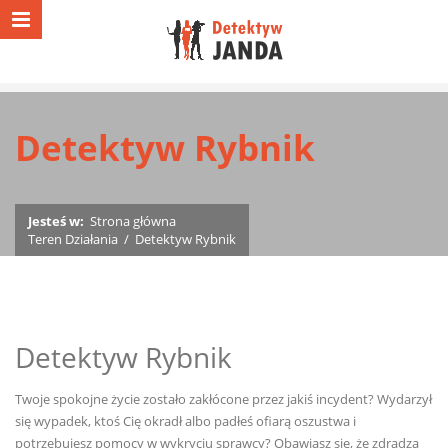
Detektyw Rybnik
Jesteś w:
Strona główna
Teren Działania
/
Detektyw Rybnik
Detektyw Rybnik
Twoje spokojne życie zostało zakłócone przez jakiś incydent? Wydarzył
się wypadek, ktoś Cię okradł albo padłeś ofiarą oszustwa i
potrzebujesz pomocy w wykryciu sprawcy? Obawiasz się, że zdradza