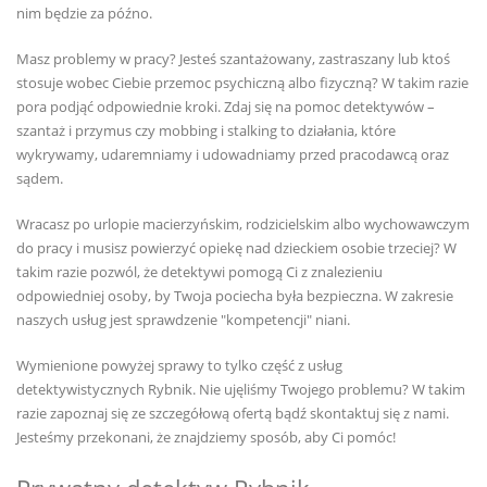
nim będzie za późno.
Masz problemy w pracy? Jesteś szantażowany, zastraszany lub ktoś
stosuje wobec Ciebie przemoc psychiczną albo fizyczną? W takim razie
pora podjąć odpowiednie kroki. Zdaj się na pomoc detektywów –
szantaż i przymus czy mobbing i stalking to działania, które
wykrywamy, udaremniamy i udowadniamy przed pracodawcą oraz
sądem.
Wracasz po urlopie macierzyńskim, rodzicielskim albo wychowawczym
do pracy i musisz powierzyć opiekę nad dzieckiem osobie trzeciej? W
takim razie pozwól, że detektywi pomogą Ci z znalezieniu
odpowiedniej osoby, by Twoja pociecha była bezpieczna. W zakresie
naszych usług jest sprawdzenie "kompetencji" niani.
Wymienione powyżej sprawy to tylko część z usług
detektywistycznych Rybnik. Nie ujęliśmy Twojego problemu? W takim
razie zapoznaj się ze szczegółową ofertą bądź skontaktuj się z nami.
Jesteśmy przekonani, że znajdziemy sposób, aby Ci pomóc!