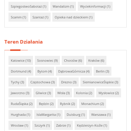
SzpiegostwoSabotaż (1)
Wandalizm (1)
Wyciekinformacji (1)
Scamm (1)
Szantaż (1)
Opieka nad dzieckiem (1)
Teren Działania
Katowice (10)
Sosnowiec (9)
Chorzów (6)
Kraków (6)
Dortmund (4)
Bytom (4)
DąbrowaGórnicza (4)
Berlin (3)
Tychy (3)
Częstochowa (3)
Drezno (3)
SiemianowiceŚląskie (3)
Jaworzno (3)
Gliwice (3)
Wisła (3)
Kolonia (2)
Mysłowice (2)
RudaŚląska (2)
Będzin (2)
Rybnik (2)
Monachium (2)
Hurghada (1)
IslaMargarita (1)
Duisburg (1)
Warszawa (1)
Wrocław (1)
Szczyrk (1)
Zabrze (1)
Kędzierzyn-Koźle (1)