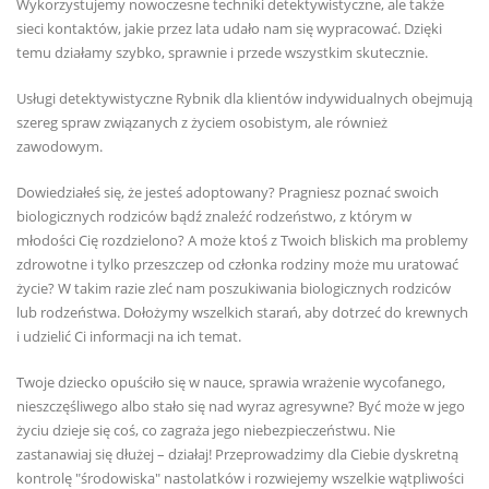
Wykorzystujemy nowoczesne techniki detektywistyczne, ale także
sieci kontaktów, jakie przez lata udało nam się wypracować. Dzięki
temu działamy szybko, sprawnie i przede wszystkim skutecznie.
Usługi detektywistyczne Rybnik dla klientów indywidualnych obejmują
szereg spraw związanych z życiem osobistym, ale również
zawodowym.
Dowiedziałeś się, że jesteś adoptowany? Pragniesz poznać swoich
biologicznych rodziców bądź znaleźć rodzeństwo, z którym w
młodości Cię rozdzielono? A może ktoś z Twoich bliskich ma problemy
zdrowotne i tylko przeszczep od członka rodziny może mu uratować
życie? W takim razie zleć nam poszukiwania biologicznych rodziców
lub rodzeństwa. Dołożymy wszelkich starań, aby dotrzeć do krewnych
i udzielić Ci informacji na ich temat.
Twoje dziecko opuściło się w nauce, sprawia wrażenie wycofanego,
nieszczęśliwego albo stało się nad wyraz agresywne? Być może w jego
życiu dzieje się coś, co zagraża jego niebezpieczeństwu. Nie
zastanawiaj się dłużej – działaj! Przeprowadzimy dla Ciebie dyskretną
kontrolę "środowiska" nastolatków i rozwiejemy wszelkie wątpliwości