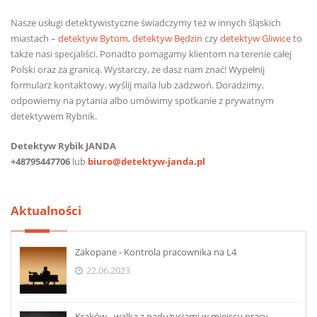
Nasze usługi detektywistyczne świadczymy też w innych śląskich
miastach –
detektyw Bytom
,
detektyw Będzin
czy
detektyw Gliwice
to
także nasi specjaliści. Ponadto pomagamy klientom na terenie całej
Polski oraz za granicą. Wystarczy, że dasz nam znać! Wypełnij
formularz kontaktowy, wyślij maila lub zadzwoń. Doradzimy,
odpowiemy na pytania albo umówimy spotkanie z prywatnym
detektywem Rybnik.
Detektyw Rybik JANDA
+48795447706
lub
biuro@detektyw-janda.pl
Aktualności
Zakopane - Kontrola pracownika na L4
22.06.2023
Kraków - walka z nadużyciami w miejscu pracy