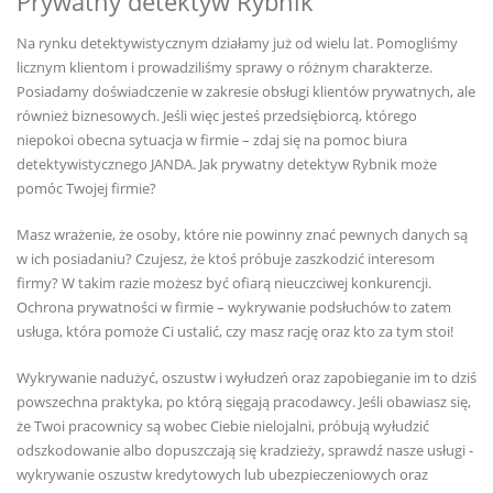
Prywatny detektyw Rybnik
Na rynku detektywistycznym działamy już od wielu lat. Pomogliśmy
licznym klientom i prowadziliśmy sprawy o różnym charakterze.
Posiadamy doświadczenie w zakresie obsługi klientów prywatnych, ale
również biznesowych. Jeśli więc jesteś przedsiębiorcą, którego
niepokoi obecna sytuacja w firmie – zdaj się na pomoc biura
detektywistycznego JANDA. Jak prywatny detektyw Rybnik może
pomóc Twojej firmie?
Masz wrażenie, że osoby, które nie powinny znać pewnych danych są
w ich posiadaniu? Czujesz, że ktoś próbuje zaszkodzić interesom
firmy? W takim razie możesz być ofiarą nieuczciwej konkurencji.
Ochrona prywatności w firmie – wykrywanie podsłuchów to zatem
usługa, która pomoże Ci ustalić, czy masz rację oraz kto za tym stoi!
Wykrywanie nadużyć, oszustw i wyłudzeń oraz zapobieganie im to dziś
powszechna praktyka, po którą sięgają pracodawcy. Jeśli obawiasz się,
że Twoi pracownicy są wobec Ciebie nielojalni, próbują wyłudzić
odszkodowanie albo dopuszczają się kradzieży, sprawdź nasze usługi -
wykrywanie oszustw kredytowych lub ubezpieczeniowych oraz