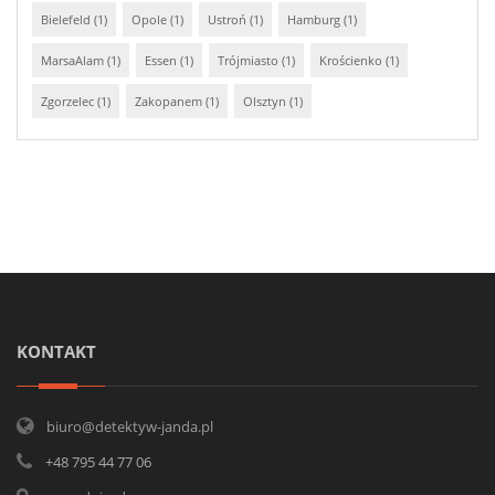
Bielefeld (1)
Opole (1)
Ustroń (1)
Hamburg (1)
MarsaAlam (1)
Essen (1)
Trójmiasto (1)
Krościenko (1)
Zgorzelec (1)
Zakopanem (1)
Olsztyn (1)
KONTAKT
biuro@detektyw-janda.pl
+48 795 44 77 06