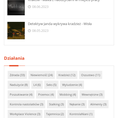
08.06.2023
Detektyw Janda wykrywa kradzież - Wisła
08.05.2023
Działania
Zdrada (33)
Niewierność (24)
Kradzież (12)
Oszustwo (11)
Nadużycie (8)
L4 (6)
Seks (5)
Wyludzenie (4)
Poszukiwanie (4)
Przemoc (4)
Mobbing (4)
Wewnętrzne (3)
Kontrola nastolatków (3)
Stalking (3)
Nękanie (3)
Alimenty (3)
Workplace Violence (3)
Tajemnica (2)
KontrolaNiani (1)