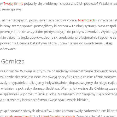
 w
Twojej firmie
pojawiły się problemy i chcesz znać ich podłoże? W takim raz
dzenie sprawy.
alimentacyjnych, poszukiwaniach osób w Polsce,
Niemczech
i innych pańs
łaliśmy szereg spraw i pomogliśmy klientom w trudnej sytuacji. Nasz zespół
petencje i przede wszystkim predyspozycje do pracy w zawodzie. Wybierają
kie działania będą poprowadzone skrupulatnie, profesjonalnie i zgodnie ze
owiednią Licencję Detektywa, która uprawnia nas do świadczenia usług
 państwach.
 Górnicza
owa Górnicza? W związku z tym, że posiadamy wszechstronne doświadczenie
Każde zlecenie jest inne, ma swoją specyfikę i stoją za nim różne motywac
 każdy przypadek analizujemy indywidualnie i dopasowujemy do niego najle
 właśnie na potrzeby danego śledztwa. Wiemy, jak ważne dla Ciebie są czas 
ie, sprawnie i w porozumieniu z Tobą. Na bieżąco informujemy Cię o postęp
ytet stawiamy bezpieczeństwo Twoje oraz Twoich bliskich.
tysiące spraw z różnych obszarów, które zaowocowały zadowoleniem klient
j do
osób prywatnych
, jak i
klientów biznesowych
. Dowiedz się, jakie sprawy