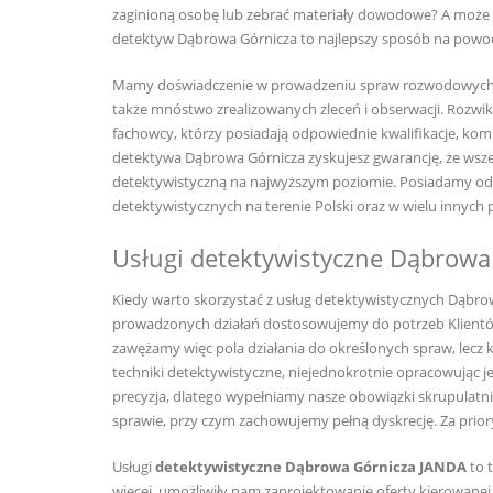
zaginioną osobę lub zebrać materiały dowodowe? A może
detektyw Dąbrowa Górnicza to najlepszy sposób na powo
Mamy doświadczenie w prowadzeniu spraw rozwodowych, 
także mnóstwo zrealizowanych zleceń i obserwacji. Rozwik
fachowcy, którzy posiadają odpowiednie kwalifikacje, kom
detektywa Dąbrowa Górnicza zyskujesz gwarancję, że wszel
detektywistyczną na najwyższym poziomie. Posiadamy odp
detektywistycznych na terenie Polski oraz w wielu innych
Usługi detektywistyczne Dąbrowa
Kiedy warto skorzystać z usług detektywistycznych Dąbr
prowadzonych działań dostosowujemy do potrzeb Klientów. 
zawężamy więc pola działania do określonych spraw, lecz
techniki detektywistyczne, niejednokrotnie opracowując je
precyzja, dlatego wypełniamy nasze obowiązki skrupulatn
sprawie, przy czym zachowujemy pełną dyskrecję. Za prior
Usługi
detektywistyczne Dąbrowa Górnicza JANDA
to 
więcej, umożliwiły nam zaprojektowanie oferty kierowane