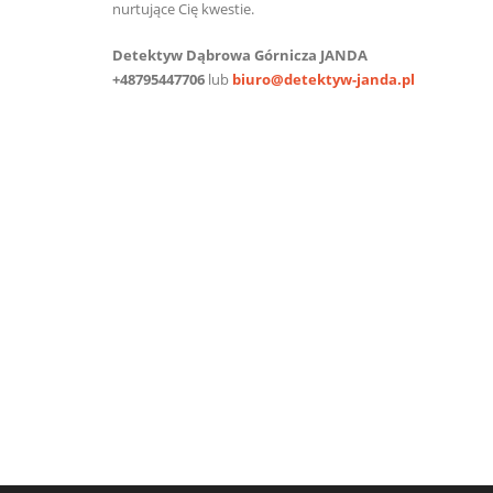
nurtujące Cię kwestie.
Detektyw Dąbrowa Górnicza JANDA
+48795447706
lub
biuro@detektyw-janda.pl