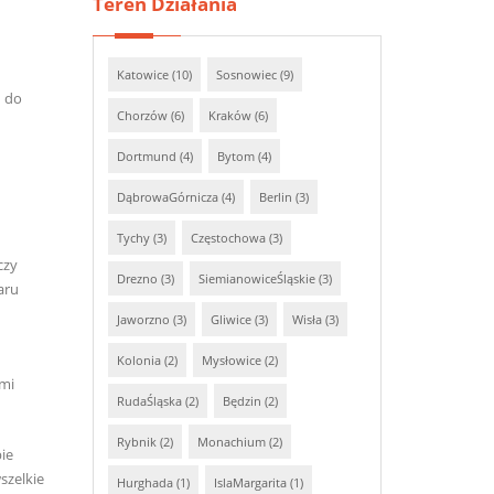
Teren Działania
Katowice (10)
Sosnowiec (9)
h do
Chorzów (6)
Kraków (6)
Dortmund (4)
Bytom (4)
DąbrowaGórnicza (4)
Berlin (3)
Tychy (3)
Częstochowa (3)
czy
Drezno (3)
SiemianowiceŚląskie (3)
aru
Jaworzno (3)
Gliwice (3)
Wisła (3)
Kolonia (2)
Mysłowice (2)
ymi
RudaŚląska (2)
Będzin (2)
Rybnik (2)
Monachium (2)
ie
szelkie
Hurghada (1)
IslaMargarita (1)