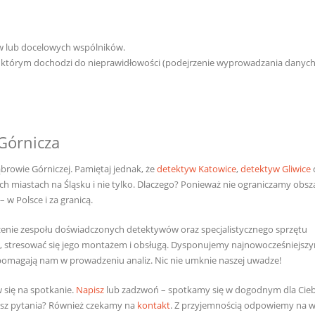
w lub docelowych wspólników.
w którym dochodzi do nieprawidłowości (podejrzenie wyprowadzania danyc
Górnicza
browie Górniczej. Pamiętaj jednak, że
detektyw Katowice
,
detektyw Gliwice
ch miastach na Śląsku i nie tylko. Dlaczego? Ponieważ nie ograniczamy obsz
 w Polsce i za granicą.
zenie zespołu doświadczonych detektywów oraz specjalistycznego sprzętu
, stresować się jego montażem i obsługą. Dysponujemy najnowocześniejsz
pomagają nam w prowadzeniu analiz. Nic nie umknie naszej uwadze!
 się na spotkanie.
Napisz
lub zadzwoń – spotkamy się w dogodnym dla Cieb
asz pytania? Również czekamy na
kontakt
. Z przyjemnością odpowiemy na w