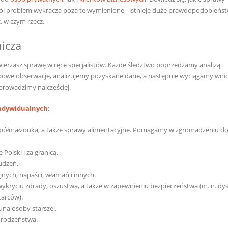
Twój problem wykracza poza te wymienione - istnieje duże prawdopodobieńst
, w czym rzecz.
icza
erzasz sprawę w ręce specjalistów. Każde śledztwo poprzedzamy analizą
powe obserwacje, analizujemy pozyskane dane, a następnie wyciągamy wnio
prowadzimy najczęściej.
indywidualnych
:
spółmałżonka, a także sprawy alimentacyjne. Pomagamy w zgromadzeniu 
olski i za granicą.
udzeń.
ch, napaści, włamań i innych.
ykryciu zdrady, oszustwa, a także w zapewnieniu bezpieczeństwa (m.in. dy
arców).
na osoby starszej.
 rodzeństwa.