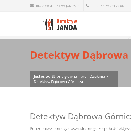
BIURO@DETEKTYW-JANDA.PL
TEL. +48 795 44 77 06
Detektyw Dąbrowa 
Jesteś w:
Strona główna
Teren Działania
/
Detektyw Dąbrowa Górnicza
Detektyw Dąbrowa Górnic
Potrzebujesz pomocy doświadczonego zespołu detektywów?