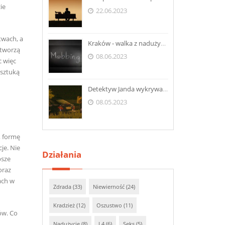
ie
22.06.2023
twach, a
Kraków - walka z nadużyciami w miejscu pracy
 tworzą
08.06.2023
c więc
 sztuką
Detektyw Janda wykrywa kradzież - Wisła
08.05.2023
, formę
je. Nie
Działania
psze
oraz
ach w
Zdrada (33)
Niewierność (24)
Kradzież (12)
Oszustwo (11)
ów. Co
Nadużycie (8)
L4 (6)
Seks (5)