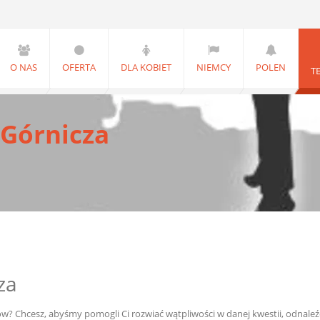
O NAS
OFERTA
DLA KOBIET
NIEMCY
POLEN
T
Górnicza
za
 Chcesz, abyśmy pomogli Ci rozwiać wątpliwości w danej kwestii, odnaleź