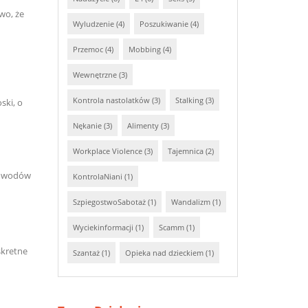
wo, że
Wyludzenie (4)
Poszukiwanie (4)
Przemoc (4)
Mobbing (4)
Wewnętrzne (3)
Kontrola nastolatków (3)
Stalking (3)
ski, o
Nękanie (3)
Alimenty (3)
Workplace Violence (3)
Tajemnica (2)
dowodów
KontrolaNiani (1)
SzpiegostwoSabotaż (1)
Wandalizm (1)
Wyciekinformacji (1)
Scamm (1)
skretne
Szantaż (1)
Opieka nad dzieckiem (1)