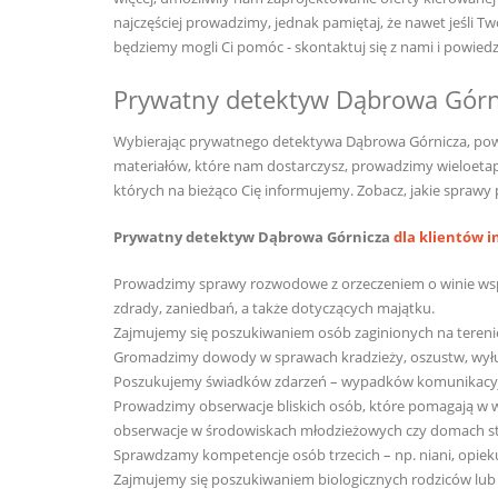
najczęściej prowadzimy, jednak pamiętaj, że nawet jeśli 
będziemy mogli Ci pomóc - skontaktuj się z nami i powiedz
Prywatny detektyw Dąbrowa Górn
Wybierając prywatnego detektywa Dąbrowa Górnicza, powi
materiałów, które nam dostarczysz, prowadzimy wieloeta
których na bieżąco Cię informujemy. Zobacz, jakie sprawy 
Prywatny detektyw Dąbrowa Górnicza
dla klientów 
Prowadzimy sprawy rozwodowe z orzeczeniem o winie w
zdrady, zaniedbań, a także dotyczących majątku.
Zajmujemy się poszukiwaniem osób zaginionych na terenie P
Gromadzimy dowody w sprawach kradzieży, oszustw, wył
Poszukujemy świadków zdarzeń – wypadków komunikacyjny
Prowadzimy obserwacje bliskich osób, które pomagają w w
obserwacje w środowiskach młodzieżowych czy domach st
Sprawdzamy kompetencje osób trzecich – np. niani, opieku
Zajmujemy się poszukiwaniem biologicznych rodziców lub