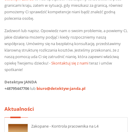
granicami kraju, zatem w sytuacji, gdy mieszkasz za granicą, również
pomożemy Ci sprawdzić kompetencje niani bądź znaleźć godną
polecenia osobę.
Zadzwoń lub napisz. Opowiedz nam o swoim problemie, a powiemy Ci,
jakie działania możemy podjąć i kiedy rozpoczniemy naszą
współpracę. Umówimy się na bezpłatną konsultację, przedstawimy
klarowną strukturę rozliczania kosztów. Jesteśmy przekonani, że z
naszą pomocą uda Ci się zatrudnić nianię, która zapewni właściwą
opiekę Twojemu dziecku! -
Skontaktuj się z nami
teraz i umów
spotkanie!
Detektyw JANDA
+48795447706
lub
biuro@detektyw-janda.pl
Aktualności
Zakopane - Kontrola pracownika na L4