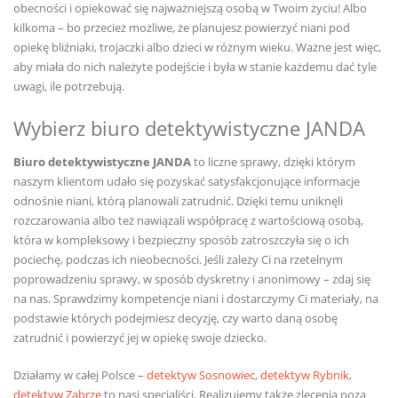
obecności i opiekować się najważniejszą osobą w Twoim życiu! Albo
kilkoma – bo przecież możliwe, że planujesz powierzyć niani pod
opiekę bliźniaki, trojaczki albo dzieci w różnym wieku. Ważne jest więc,
aby miała do nich należyte podejście i była w stanie każdemu dać tyle
uwagi, ile potrzebują.
Wybierz biuro detektywistyczne JANDA
Biuro detektywistyczne JANDA
to liczne sprawy, dzięki którym
naszym klientom udało się pozyskać satysfakcjonujące informacje
odnośnie niani, którą planowali zatrudnić. Dzięki temu uniknęli
rozczarowania albo też nawiązali współpracę z wartościową osobą,
która w kompleksowy i bezpieczny sposób zatroszczyła się o ich
pociechę, podczas ich nieobecności. Jeśli zależy Ci na rzetelnym
poprowadzeniu sprawy, w sposób dyskretny i anonimowy – zdaj się
na nas. Sprawdzimy kompetencje niani i dostarczymy Ci materiały, na
podstawie których podejmiesz decyzję, czy warto daną osobę
zatrudnić i powierzyć jej w opiekę swoje dziecko.
Działamy w całej Polsce –
detektyw Sosnowiec
,
detektyw Rybnik
,
detektyw Zabrze
to nasi specjaliści. Realizujemy także zlecenia poza