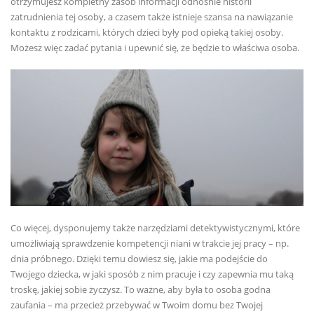
otrzymujesz kompletny zasób informacji odnośnie historii
zatrudnienia tej osoby, a czasem także istnieje szansa na nawiązanie
kontaktu z rodzicami, których dzieci były pod opieką takiej osoby.
Możesz więc zadać pytania i upewnić się, że będzie to właściwa osoba.
Co więcej, dysponujemy także narzędziami detektywistycznymi, które
umożliwiają sprawdzenie kompetencji niani w trakcie jej pracy – np.
dnia próbnego. Dzięki temu dowiesz się, jakie ma podejście do
Twojego dziecka, w jaki sposób z nim pracuje i czy zapewnia mu taką
troskę, jakiej sobie życzysz. To ważne, aby była to osoba godna
zaufania – ma przecież przebywać w Twoim domu bez Twojej