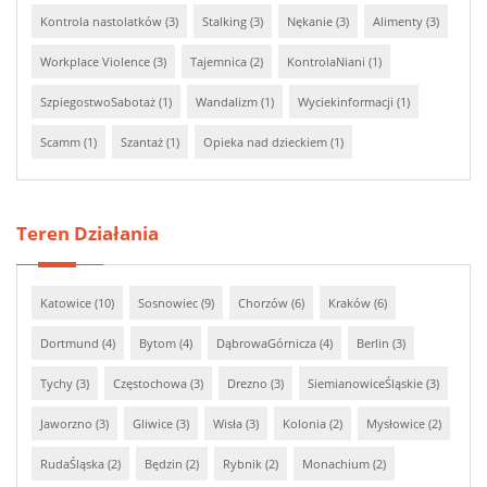
Kontrola nastolatków (3)
Stalking (3)
Nękanie (3)
Alimenty (3)
Workplace Violence (3)
Tajemnica (2)
KontrolaNiani (1)
SzpiegostwoSabotaż (1)
Wandalizm (1)
Wyciekinformacji (1)
Scamm (1)
Szantaż (1)
Opieka nad dzieckiem (1)
Teren Działania
Katowice (10)
Sosnowiec (9)
Chorzów (6)
Kraków (6)
Dortmund (4)
Bytom (4)
DąbrowaGórnicza (4)
Berlin (3)
Tychy (3)
Częstochowa (3)
Drezno (3)
SiemianowiceŚląskie (3)
Jaworzno (3)
Gliwice (3)
Wisła (3)
Kolonia (2)
Mysłowice (2)
RudaŚląska (2)
Będzin (2)
Rybnik (2)
Monachium (2)