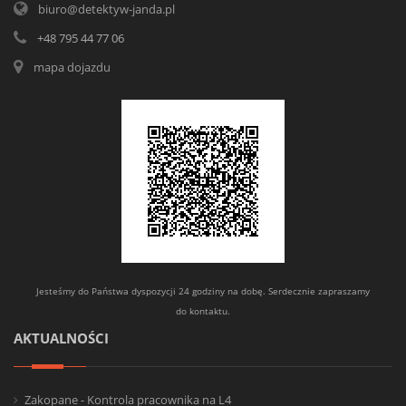
biuro@detektyw-janda.pl
+48 795 44 77 06
mapa dojazdu
Jesteśmy do Państwa dyspozycji 24 godziny na dobę. Serdecznie zapraszamy
do kontaktu.
AKTUALNOŚCI
Zakopane - Kontrola pracownika na L4