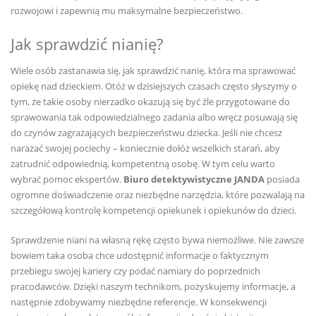
rozwojowi i zapewnią mu maksymalne bezpieczeństwo.
Jak sprawdzić nianię?
Wiele osób zastanawia się, jak sprawdzić nanię, która ma sprawować
opiekę nad dzieckiem. Otóż w dzisiejszych czasach często słyszymy o
tym, że takie osoby nierzadko okazują się być źle przygotowane do
sprawowania tak odpowiedzialnego zadania albo wręcz posuwają się
do czynów zagrażających bezpieczeństwu dziecka. Jeśli nie chcesz
narażać swojej pociechy – koniecznie dołóż wszelkich starań, aby
zatrudnić odpowiednią, kompetentną osobę. W tym celu warto
wybrać pomoc ekspertów.
Biuro detektywistyczne JANDA
posiada
ogromne doświadczenie oraz niezbędne narzędzia, które pozwalają na
szczegółową kontrolę kompetencji opiekunek i opiekunów do dzieci.
Sprawdzenie niani na własną rękę często bywa niemożliwe. Nie zawsze
bowiem taka osoba chce udostępnić informacje o faktycznym
przebiegu swojej kariery czy podać namiary do poprzednich
pracodawców. Dzięki naszym technikom, pozyskujemy informacje, a
następnie zdobywamy niezbędne referencje. W konsekwencji