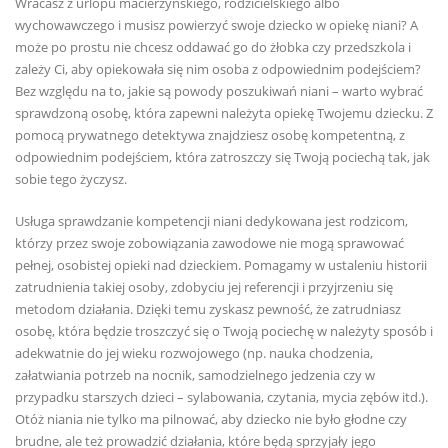
Wracasz z urlopu macierzyńskiego, rodzicielskiego albo
wychowawczego i musisz powierzyć swoje dziecko w opiekę niani? A
może po prostu nie chcesz oddawać go do żłobka czy przedszkola i
zależy Ci, aby opiekowała się nim osoba z odpowiednim podejściem?
Bez względu na to, jakie są powody poszukiwań niani – warto wybrać
sprawdzoną osobę, która zapewni należyta opiekę Twojemu dziecku. Z
pomocą prywatnego detektywa znajdziesz osobę kompetentną, z
odpowiednim podejściem, która zatroszczy się Twoją pociechą tak, jak
sobie tego życzysz.
Usługa sprawdzanie kompetencji niani dedykowana jest rodzicom,
którzy przez swoje zobowiązania zawodowe nie mogą sprawować
pełnej, osobistej opieki nad dzieckiem. Pomagamy w ustaleniu historii
zatrudnienia takiej osoby, zdobyciu jej referencji i przyjrzeniu się
metodom działania. Dzięki temu zyskasz pewność, że zatrudniasz
osobę, która będzie troszczyć się o Twoją pociechę w należyty sposób i
adekwatnie do jej wieku rozwojowego (np. nauka chodzenia,
załatwiania potrzeb na nocnik, samodzielnego jedzenia czy w
przypadku starszych dzieci – sylabowania, czytania, mycia zębów itd.).
Otóż niania nie tylko ma pilnować, aby dziecko nie było głodne czy
brudne, ale też prowadzić działania, które będą sprzyjały jego