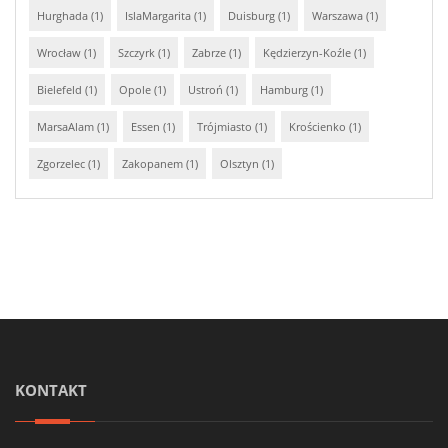
Hurghada (1)
IslaMargarita (1)
Duisburg (1)
Warszawa (1)
Wrocław (1)
Szczyrk (1)
Zabrze (1)
Kędzierzyn-Koźle (1)
Bielefeld (1)
Opole (1)
Ustroń (1)
Hamburg (1)
MarsaAlam (1)
Essen (1)
Trójmiasto (1)
Krościenko (1)
Zgorzelec (1)
Zakopanem (1)
Olsztyn (1)
KONTAKT