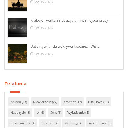
22.06.2023
Kraków - walka z nadużyciami w miejscu pracy
08.06.2023
Detektyw Janda wykrywa kradzież - Wisła
08.05.2023
Działania
Zdrada (33)
Niewierność (24)
Kradzież (12)
Oszustwo (11)
Nadużycie (8)
L4 (6)
Seks (5)
Wyludzenie (4)
Poszukiwanie (4)
Przemoc (4)
Mobbing (4)
Wewnętrzne (3)