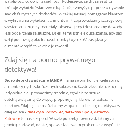
wątpliwości co do ich zasadności. Podejrzewa, że druga ze stron
próbuje wyłudzić świadczenie bądź też je zawyżyć, poprzez ukrywanie
swoich faktycznych dochodów. W takiej sytuacji pomagamy klientom
w wykrywaniu wyłudzenia alimentów. Przeprowadzamy szczegółowy
wywiad, analizujemy materiały, obserwujemy i dostarczamy dowody,
jeśli podejrzenia są słuszne. Dzięki temu istnieje duża szansa, aby sąd
wziął pod uwagę okoliczności i obniżył wysokość zasądzonych
alimentów bądź całkowicie je zawiesił.
Zdaj się na pomoc prywatnego
detektywa!
Biuro detektywistyczne JANDA
ma na swoim koncie wiele spraw
alimentacyjnych zakończonych sukcesem. Każde zlecenie traktujemy
indywidualnie i prowadzimy rzetelnie, zgodnie ze sztuką
detektywistyczną. Co więcej, proponujemy klarowne rozliczanie
kosztów. Zdaj się na nas! Działamy w oparciu o licencję detektywa w
całej Polsce –
detektyw Sosnowiec
,
detektyw Opole
,
detektyw
Katowice
to nasi eksperci. W razie potrzeby również działamy za
granicą. Zadzwoń, napisz, opowiedz o swoim problemie, a wspólnie