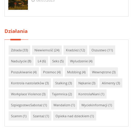
08.05.2023
Działania
Zdrada (33)
Niewierność (24)
Kradzież (12)
Oszustwo (11)
Nadużycie (8)
L4 (6)
Seks (5)
Wyludzenie (4)
Poszukiwanie (4)
Przemoc (4)
Mobbing (4)
Wewnętrzne (3)
Kontrola nastolatków (3)
Stalking (3)
Nękanie (3)
Alimenty (3)
Workplace Violence (3)
Tajemnica (2)
KontrolaNiani (1)
SzpiegostwoSabotaż (1)
Wandalizm (1)
Wyciekinformacji (1)
Scamm (1)
Szantaż (1)
Opieka nad dzieckiem (1)