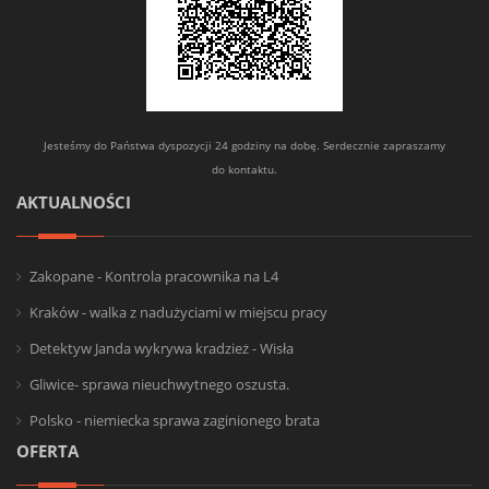
Jesteśmy do Państwa dyspozycji 24 godziny na dobę. Serdecznie zapraszamy
do kontaktu.
AKTUALNOŚCI
Zakopane - Kontrola pracownika na L4
Kraków - walka z nadużyciami w miejscu pracy
Detektyw Janda wykrywa kradzież - Wisła
Gliwice- sprawa nieuchwytnego oszusta.
Polsko - niemiecka sprawa zaginionego brata
OFERTA