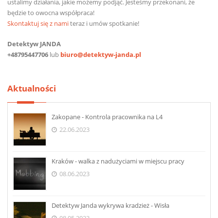
ustalimy działania, jakie możemy podjąć. Jesteśmy przekonani, że
będzie to owocna współpraca!
Skontaktuj się z nami
teraz i umów spotkanie!
Detektyw JANDA
+48795447706
lub
biuro@detektyw-janda.pl
Aktualności
Zakopane - Kontrola pracownika na L4
22.06.2023
Kraków - walka z nadużyciami w miejscu pracy
08.06.2023
Detektyw Janda wykrywa kradzież - Wisła