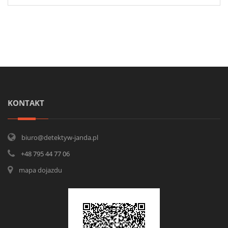
KONTAKT
biuro@detektyw-janda.pl
+48 795 44 77 06
mapa dojazdu