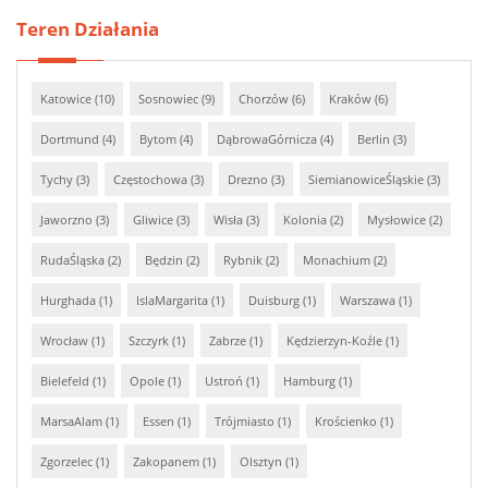
Teren Działania
Katowice (10)
Sosnowiec (9)
Chorzów (6)
Kraków (6)
Dortmund (4)
Bytom (4)
DąbrowaGórnicza (4)
Berlin (3)
Tychy (3)
Częstochowa (3)
Drezno (3)
SiemianowiceŚląskie (3)
Jaworzno (3)
Gliwice (3)
Wisła (3)
Kolonia (2)
Mysłowice (2)
RudaŚląska (2)
Będzin (2)
Rybnik (2)
Monachium (2)
Hurghada (1)
IslaMargarita (1)
Duisburg (1)
Warszawa (1)
Wrocław (1)
Szczyrk (1)
Zabrze (1)
Kędzierzyn-Koźle (1)
Bielefeld (1)
Opole (1)
Ustroń (1)
Hamburg (1)
MarsaAlam (1)
Essen (1)
Trójmiasto (1)
Krościenko (1)
Zgorzelec (1)
Zakopanem (1)
Olsztyn (1)