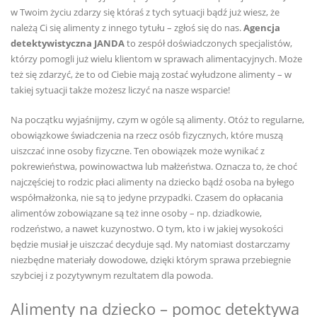
w Twoim życiu zdarzy się któraś z tych sytuacji bądź już wiesz, że
należą Ci się alimenty z innego tytułu – zgłoś się do nas.
Agencja
detektywistyczna JANDA
to zespół doświadczonych specjalistów,
którzy pomogli już wielu klientom w sprawach alimentacyjnych. Może
też się zdarzyć, że to od Ciebie mają zostać wyłudzone alimenty – w
takiej sytuacji także możesz liczyć na nasze wsparcie!
Na początku wyjaśnijmy, czym w ogóle są alimenty. Otóż to regularne,
obowiązkowe świadczenia na rzecz osób fizycznych, które muszą
uiszczać inne osoby fizyczne. Ten obowiązek może wynikać z
pokrewieństwa, powinowactwa lub małżeństwa. Oznacza to, że choć
najczęściej to rodzic płaci alimenty na dziecko bądź osoba na byłego
współmałżonka, nie są to jedyne przypadki. Czasem do opłacania
alimentów zobowiązane są też inne osoby – np. dziadkowie,
rodzeństwo, a nawet kuzynostwo. O tym, kto i w jakiej wysokości
będzie musiał je uiszczać decyduje sąd. My natomiast dostarczamy
niezbędne materiały dowodowe, dzięki którym sprawa przebiegnie
szybciej i z pozytywnym rezultatem dla powoda.
Alimenty na dziecko – pomoc detektywa