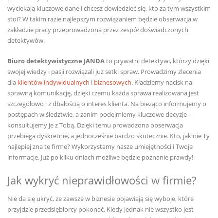
wyciekają kluczowe dane i chcesz dowiedzieć się, kto za tym wszystkim
stoi? W takim razie najlepszym rozwiązaniem będzie obserwacja w
zakładzie pracy przeprowadzona przez zespół doświadczonych
detektywów.
Biuro detektywistyczne JANDA
to prywatni detektywi, którzy dzięki
swojej wiedzy i pasji rozwiązali już setki spraw. Prowadzimy zlecenia
dla
klientów indywidualnych
i
biznesowych
. Kładziemy nacisk na
sprawną komunikację, dzięki czemu każda sprawa realizowana jest
szczegółowo i z dbałością o interes klienta. Na bieżąco informujemy o
postępach w śledztwie, a zanim podejmiemy kluczowe decyzje –
konsultujemy je z Tobą. Dzięki temu prowadzona obserwacja
przebiega dyskretnie, a jednocześnie bardzo skutecznie. Kto, jak nie Ty
najlepiej zna tę firmę? Wykorzystamy nasze umiejętności i Twoje
informacje. Już po kilku dniach możliwe będzie poznanie prawdy!
Jak wykryć nieprawidłowości w firmie?
Nie da się ukryć, że zawsze w biznesie pojawiają się wyboje, które
przyjdzie przedsiębiorcy pokonać. Kiedy jednak nie wszystko jest