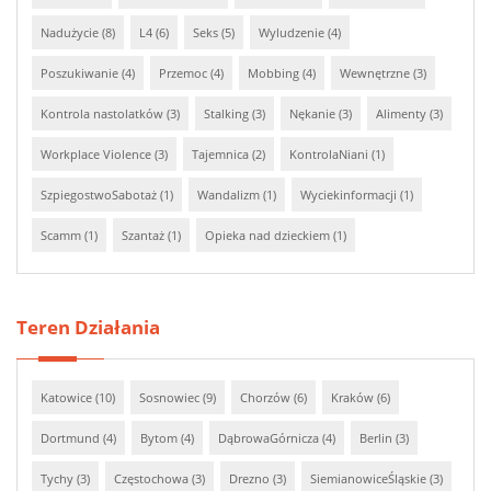
Nadużycie (8)
L4 (6)
Seks (5)
Wyludzenie (4)
Poszukiwanie (4)
Przemoc (4)
Mobbing (4)
Wewnętrzne (3)
Kontrola nastolatków (3)
Stalking (3)
Nękanie (3)
Alimenty (3)
Workplace Violence (3)
Tajemnica (2)
KontrolaNiani (1)
SzpiegostwoSabotaż (1)
Wandalizm (1)
Wyciekinformacji (1)
Scamm (1)
Szantaż (1)
Opieka nad dzieckiem (1)
Teren Działania
Katowice (10)
Sosnowiec (9)
Chorzów (6)
Kraków (6)
Dortmund (4)
Bytom (4)
DąbrowaGórnicza (4)
Berlin (3)
Tychy (3)
Częstochowa (3)
Drezno (3)
SiemianowiceŚląskie (3)