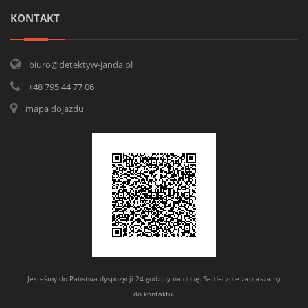
KONTAKT
biuro@detektyw-janda.pl
+48 795 44 77 06
mapa dojazdu
Jesteśmy do Państwa dyspozycji 24 godziny na dobę. Serdecznie zapraszamy
do kontaktu.