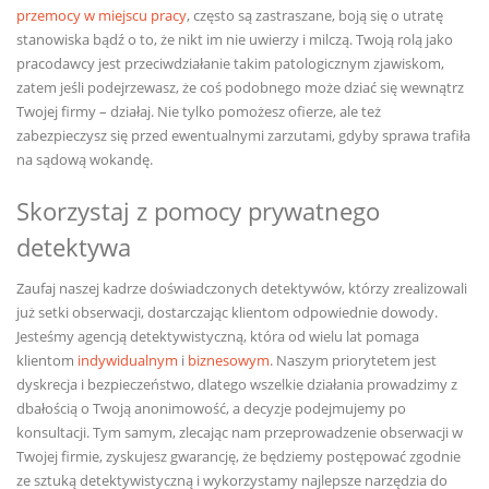
przemocy w miejscu pracy
, często są zastraszane, boją się o utratę
stanowiska bądź o to, że nikt im nie uwierzy i milczą. Twoją rolą jako
pracodawcy jest przeciwdziałanie takim patologicznym zjawiskom,
zatem jeśli podejrzewasz, że coś podobnego może dziać się wewnątrz
Twojej firmy – działaj. Nie tylko pomożesz ofierze, ale też
zabezpieczysz się przed ewentualnymi zarzutami, gdyby sprawa trafiła
na sądową wokandę.
Skorzystaj z pomocy prywatnego
detektywa
Zaufaj naszej kadrze doświadczonych detektywów, którzy zrealizowali
już setki obserwacji, dostarczając klientom odpowiednie dowody.
Jesteśmy agencją detektywistyczną, która od wielu lat pomaga
klientom
indywidualnym
i
biznesowym
. Naszym priorytetem jest
dyskrecja i bezpieczeństwo, dlatego wszelkie działania prowadzimy z
dbałością o Twoją anonimowość, a decyzje podejmujemy po
konsultacji. Tym samym, zlecając nam przeprowadzenie obserwacji w
Twojej firmie, zyskujesz gwarancję, że będziemy postępować zgodnie
ze sztuką detektywistyczną i wykorzystamy najlepsze narzędzia do