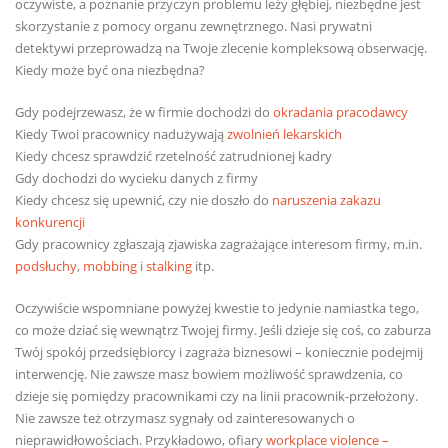
oczywiste, a poznanie przyczyn problemu leży głębiej, niezbędne jest
skorzystanie z pomocy organu zewnętrznego. Nasi prywatni
detektywi przeprowadzą na Twoje zlecenie kompleksową obserwację.
Kiedy może być ona niezbędna?
Gdy podejrzewasz, że w firmie dochodzi do
okradania pracodawcy
Kiedy Twoi pracownicy nadużywają
zwolnień lekarskich
Kiedy chcesz sprawdzić rzetelność zatrudnionej kadry
Gdy dochodzi do wycieku danych z firmy
Kiedy chcesz się upewnić, czy nie doszło do
naruszenia zakazu
konkurencji
Gdy pracownicy zgłaszają zjawiska zagrażające interesom firmy, m.in.
podsłuchy
,
mobbing i stalking
itp.
Oczywiście wspomniane powyżej kwestie to jedynie namiastka tego,
co może dziać się wewnątrz Twojej firmy. Jeśli dzieje się coś, co zaburza
Twój spokój przedsiębiorcy i zagraża biznesowi – koniecznie podejmij
interwencję. Nie zawsze masz bowiem możliwość sprawdzenia, co
dzieje się pomiędzy pracownikami czy na linii pracownik-przełożony.
Nie zawsze też otrzymasz sygnały od zainteresowanych o
nieprawidłowościach. Przykładowo, ofiary
workplace violence –