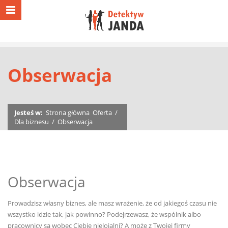
Obserwacja
Jesteś w:
Strona główna
Oferta
/
Dla biznesu
/
Obserwacja
Obserwacja
Prowadzisz własny biznes, ale masz wrażenie, że od jakiegoś czasu nie
wszystko idzie tak, jak powinno? Podejrzewasz, że wspólnik albo
pracownicy są wobec Ciebie nielojalni? A może z Twojej firmy