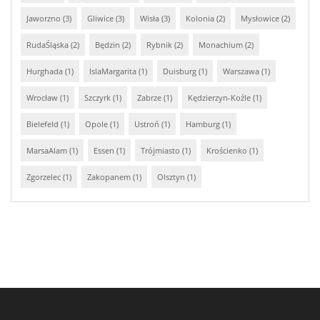
Jaworzno (3)
Gliwice (3)
Wisła (3)
Kolonia (2)
Mysłowice (2)
RudaŚląska (2)
Będzin (2)
Rybnik (2)
Monachium (2)
Hurghada (1)
IslaMargarita (1)
Duisburg (1)
Warszawa (1)
Wrocław (1)
Szczyrk (1)
Zabrze (1)
Kędzierzyn-Koźle (1)
Bielefeld (1)
Opole (1)
Ustroń (1)
Hamburg (1)
MarsaAlam (1)
Essen (1)
Trójmiasto (1)
Krościenko (1)
Zgorzelec (1)
Zakopanem (1)
Olsztyn (1)