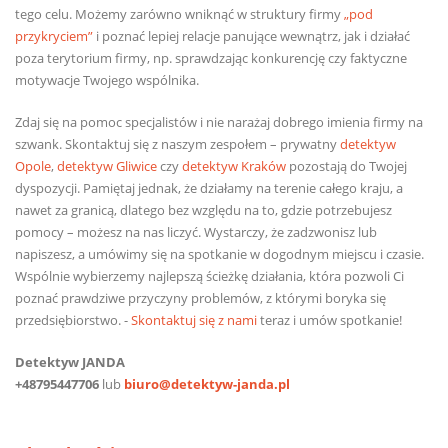
tego celu. Możemy zarówno wniknąć w struktury firmy
„pod
przykryciem”
i poznać lepiej relacje panujące wewnątrz, jak i działać
poza terytorium firmy, np. sprawdzając konkurencję czy faktyczne
motywacje Twojego wspólnika.
Zdaj się na pomoc specjalistów i nie narażaj dobrego imienia firmy na
szwank. Skontaktuj się z naszym zespołem – prywatny
detektyw
Opole
,
detektyw Gliwice
czy
detektyw Kraków
pozostają do Twojej
dyspozycji. Pamiętaj jednak, że działamy na terenie całego kraju, a
nawet za granicą, dlatego bez względu na to, gdzie potrzebujesz
pomocy – możesz na nas liczyć. Wystarczy, że zadzwonisz lub
napiszesz, a umówimy się na spotkanie w dogodnym miejscu i czasie.
Wspólnie wybierzemy najlepszą ścieżkę działania, która pozwoli Ci
poznać prawdziwe przyczyny problemów, z którymi boryka się
przedsiębiorstwo. -
Skontaktuj się z nami
teraz i umów spotkanie!
Detektyw JANDA
+48795447706
lub
biuro@detektyw-janda.pl