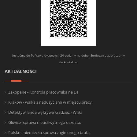
Jesteśmy do Państwa dyspozycji 24 godziny na dobę. Serdecznie zapraszamy
do kontaktu.
AKTUALNOŚCI
Zakopane - Kontrola pracownika na L4
Kraków - walka z nadużyciami w miejscu pracy
Detektyw Janda wykrywa kradzież - Wisła
Gliwice- sprawa nieuchwytnego oszusta.
Polsko - niemiecka sprawa zaginionego brata