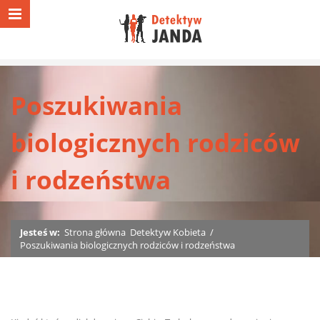
Poszukiwania
biologicznych rodziców
i rodzeństwa
Jesteś w:
Strona główna
Detektyw Kobieta
/
Poszukiwania biologicznych rodziców i rodzeństwa