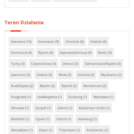
Teren Działania
Katowice (10)
Sosnowiec (9)
Chorzów (6)
Kraków (6)
Dortmund (4)
Bytom (4)
DąbrowaGórnicza (4)
Berlin (3)
Tychy (3)
Częstochowa (3)
Drezno (3)
SiemianowiceŚląskie (3)
Jaworzno (3)
Gliwice (3)
Wisła (3)
Kolonia (2)
Mysłowice (2)
RudaŚląska (2)
Będzin (2)
Rybnik (2)
Monachium (2)
Hurghada (1)
IslaMargarita (1)
Duisburg (1)
Warszawa (1)
Wrocław (1)
Szczyrk (1)
Zabrze (1)
Kędzierzyn-Koźle (1)
Bielefeld (1)
Opole (1)
Ustroń (1)
Hamburg (1)
MarsaAlam (1)
Essen (1)
Trójmiasto (1)
Krościenko (1)