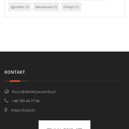
Zgorzelec (1)
Zakopanem (1)
Olsztyn (1)
KONTAKT
biuro@detektyw-janda.pl
+48 795 44 77 06
mapa dojazdu