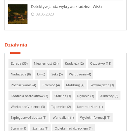
Detektyw Janda wykrywa kradzież - Wisła
08.05.2023
Działania
Zdrada (33)
Niewierność (24)
Kradzież (12)
Oszustwo (11)
Nadużycie (8)
L4 (6)
Seks (5)
Wyludzenie (4)
Poszukiwanie (4)
Przemoc (4)
Mobbing (4)
Wewnętrzne (3)
Kontrola nastolatków (3)
Stalking (3)
Nękanie (3)
Alimenty (3)
Workplace Violence (3)
Tajemnica (2)
KontrolaNiani (1)
SzpiegostwoSabotaż (1)
Wandalizm (1)
Wyciekinformacji (1)
Scamm (1)
Szantaż (1)
Opieka nad dzieckiem (1)