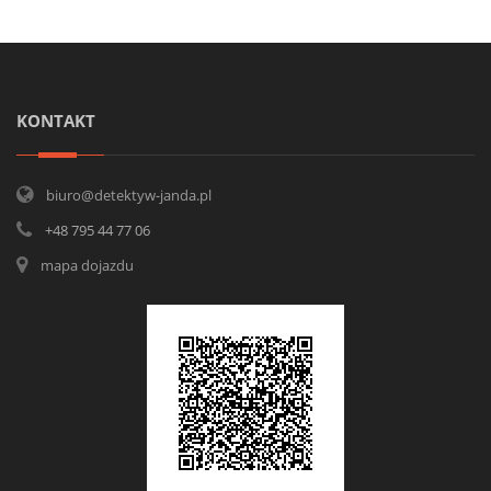
KONTAKT
biuro@detektyw-janda.pl
+48 795 44 77 06
mapa dojazdu