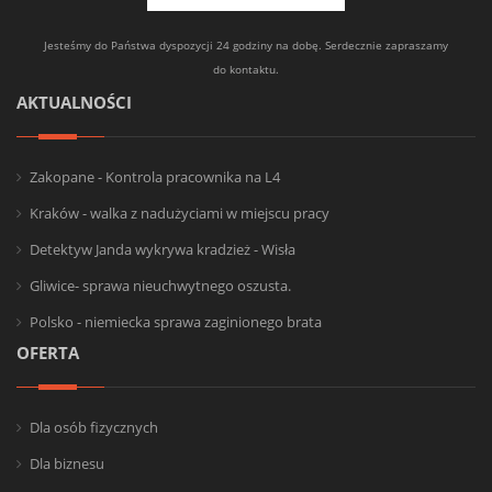
Jesteśmy do Państwa dyspozycji 24 godziny na dobę. Serdecznie zapraszamy
do kontaktu.
AKTUALNOŚCI
Zakopane - Kontrola pracownika na L4
Kraków - walka z nadużyciami w miejscu pracy
Detektyw Janda wykrywa kradzież - Wisła
Gliwice- sprawa nieuchwytnego oszusta.
Polsko - niemiecka sprawa zaginionego brata
OFERTA
Dla osób fizycznych
Dla biznesu