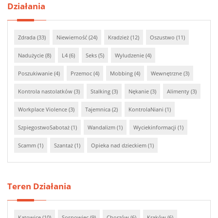
Działania
Zdrada (33)
Niewierność (24)
Kradzież (12)
Oszustwo (11)
Nadużycie (8)
L4 (6)
Seks (5)
Wyludzenie (4)
Poszukiwanie (4)
Przemoc (4)
Mobbing (4)
Wewnętrzne (3)
Kontrola nastolatków (3)
Stalking (3)
Nękanie (3)
Alimenty (3)
Workplace Violence (3)
Tajemnica (2)
KontrolaNiani (1)
SzpiegostwoSabotaż (1)
Wandalizm (1)
Wyciekinformacji (1)
Scamm (1)
Szantaż (1)
Opieka nad dzieckiem (1)
Teren Działania
Katowice (10)
Sosnowiec (9)
Chorzów (6)
Kraków (6)