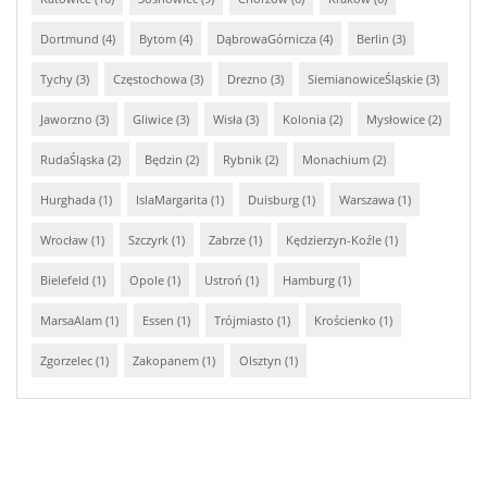
Dortmund (4)
Bytom (4)
DąbrowaGórnicza (4)
Berlin (3)
Tychy (3)
Częstochowa (3)
Drezno (3)
SiemianowiceŚląskie (3)
Jaworzno (3)
Gliwice (3)
Wisła (3)
Kolonia (2)
Mysłowice (2)
RudaŚląska (2)
Będzin (2)
Rybnik (2)
Monachium (2)
Hurghada (1)
IslaMargarita (1)
Duisburg (1)
Warszawa (1)
Wrocław (1)
Szczyrk (1)
Zabrze (1)
Kędzierzyn-Koźle (1)
Bielefeld (1)
Opole (1)
Ustroń (1)
Hamburg (1)
MarsaAlam (1)
Essen (1)
Trójmiasto (1)
Krościenko (1)
Zgorzelec (1)
Zakopanem (1)
Olsztyn (1)