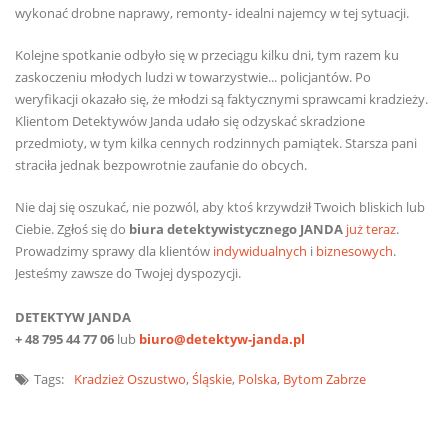
wykonać drobne naprawy, remonty- idealni najemcy w tej sytuacji.
Kolejne spotkanie odbyło się w przeciągu kilku dni, tym razem ku
zaskoczeniu młodych ludzi w towarzystwie... policjantów. Po
weryfikacji okazało się, że młodzi są faktycznymi sprawcami kradzieży.
Klientom Detektywów Janda udało się odzyskać skradzione
przedmioty, w tym kilka cennych rodzinnych pamiątek. Starsza pani
straciła jednak bezpowrotnie zaufanie do obcych.
Nie daj się oszukać, nie pozwól, aby ktoś krzywdził Twoich bliskich lub
Ciebie. Zgłoś się do
biura detektywistycznego JANDA
już teraz
.
Prowadzimy sprawy dla klientów
indywidualnych
i
biznesowych
.
Jesteśmy zawsze do Twojej dyspozycji.
DETEKTYW JANDA
+ 48 795 44 77 06
lub
biuro@detektyw-janda.pl
Tags:
Kradzież
Oszustwo
,
Śląskie
,
Polska
,
Bytom
Zabrze