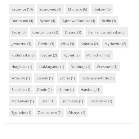
Katowice (10)
Sosnowiec (9)
Chorzów (6)
Kraków (6)
Dortmund (4)
Bytom (4)
DąbrowaGórnicza (4)
Berlin (3)
Tychy (3)
Częstochowa (3)
Drezno (3)
SiemianowiceŚląskie (3)
Jaworzno (3)
Gliwice (3)
Wisła (3)
Kolonia (2)
Mysłowice (2)
RudaŚląska (2)
Będzin (2)
Rybnik (2)
Monachium (2)
Hurghada (1)
IslaMargarita (1)
Duisburg (1)
Warszawa (1)
Wrocław (1)
Szczyrk (1)
Zabrze (1)
Kędzierzyn-Koźle (1)
Bielefeld (1)
Opole (1)
Ustroń (1)
Hamburg (1)
MarsaAlam (1)
Essen (1)
Trójmiasto (1)
Krościenko (1)
Zgorzelec (1)
Zakopanem (1)
Olsztyn (1)