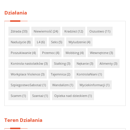
Działania
Zdrada (33)
Niewierność (24)
Kradzież (12)
Oszustwo (11)
Nadużycie (8)
L4 (6)
Seks (5)
Wyludzenie (4)
Poszukiwanie (4)
Przemoc (4)
Mobbing (4)
Wewnętrzne (3)
Kontrola nastolatków (3)
Stalking (3)
Nękanie (3)
Alimenty (3)
Workplace Violence (3)
Tajemnica (2)
KontrolaNiani (1)
SzpiegostwoSabotaż (1)
Wandalizm (1)
Wyciekinformacji (1)
Scamm (1)
Szantaż (1)
Opieka nad dzieckiem (1)
Teren Działania