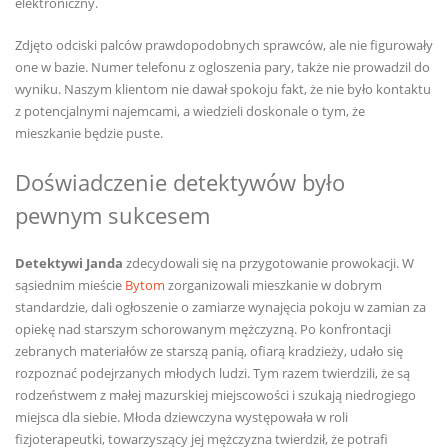
elektroniczny.
Zdjęto odciski palców prawdopodobnych sprawców, ale nie figurowały
one w bazie. Numer telefonu z ogloszenia pary, także nie prowadzil do
wyniku. Naszym klientom nie dawał spokoju fakt, że nie było kontaktu
z potencjalnymi najemcami, a wiedzieli doskonale o tym, że
mieszkanie będzie puste.
Doświadczenie detektywów było
pewnym sukcesem
Detektywi Janda
zdecydowali się na przygotowanie prowokacji. W
sąsiednim mieście
Bytom
zorganizowali mieszkanie w dobrym
standardzie, dali ogłoszenie o zamiarze wynajęcia pokoju w zamian za
opiekę nad starszym schorowanym mężczyzną. Po konfrontacji
zebranych materiałów ze starszą panią, ofiarą kradzieży, udało się
rozpoznać podejrzanych młodych ludzi. Tym razem twierdzili, że są
rodzeństwem z małej mazurskiej miejscowości i szukają niedrogiego
miejsca dla siebie. Młoda dziewczyna występowała w roli
fizjoterapeutki, towarzyszący jej mężczyzna twierdził, że potrafi