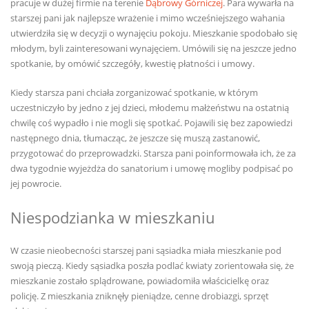
pracuje w dużej firmie na terenie
Dąbrowy Górniczej
. Para wywarła na
starszej pani jak najlepsze wrażenie i mimo wcześniejszego wahania
utwierdziła się w decyzji o wynajęciu pokoju. Mieszkanie spodobało się
młodym, byli zainteresowani wynajęciem. Umówili się na jeszcze jedno
spotkanie, by omówić szczegóły, kwestię płatności i umowy.
Kiedy starsza pani chciała zorganizować spotkanie, w którym
uczestniczyło by jedno z jej dzieci, młodemu małżeństwu na ostatnią
chwilę coś wypadło i nie mogli się spotkać. Pojawili się bez zapowiedzi
następnego dnia, tłumacząc, że jeszcze się muszą zastanowić,
przygotować do przeprowadzki. Starsza pani poinformowała ich, że za
dwa tygodnie wyjeżdża do sanatorium i umowę mogliby podpisać po
jej powrocie.
Niespodzianka w mieszkaniu
W czasie nieobecności starszej pani sąsiadka miała mieszkanie pod
swoją pieczą. Kiedy sąsiadka poszła podlać kwiaty zorientowała się, że
mieszkanie zostało splądrowane, powiadomiła właścicielkę oraz
policję. Z mieszkania zniknęły pieniądze, cenne drobiazgi, sprzęt