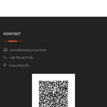
KONTAKT
biuro@detektyw-janda.pl
+48 795 44 77 06
mapa dojazdu