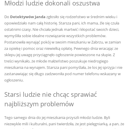
Młodzi ludzie dokonali oszustwa
Do
Detektywów Janda
zgłosiło się rodzeństwo w średnim wieku i
opowiedziało nam całą historię. Starsza pani, ich mama, źle się czuła
ostatnimi czasy. Nie chciała jednak martwić i kłopotać swoich dzieci,
wymyśliła sobie idealne rozwiązanie wszystkich problemów.
Postanowiła wynająć pokój w swoim mieszkaniu w Zabrzu, w zamian
za opiekę i pomoc oraz niewielką opłatę. Pewnego dnia wracając ze
sklepu jej uwagę przyciągnęło ogłoszenie powieszone na słupie. Z
treści wynikało, że młode małżeństwo poszukuje niedrogiego
mieszkania na wynajem. Starsza pani pomyślała, że los jej sprzyja i nie
zastanawiając się długo zadzwoniła pod numer telefonu wskazany w
ogłoszeniu.
Starsi ludzie nie chcąc sprawiać
najbliższym problemów
Tego samego dnia do jej mieszkania przyszli młodzi ludzie. Byli
niezwykle mili i kulturalni, pani twierdziła, że jest pielęgniarką, a pan, że