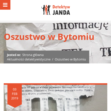
Oszustwo w Bytomiu
Jesteś w:
Strona główna
Aktualności detektywistyczne
/
Oszustwo w Bytomiu
03
FEB
2019