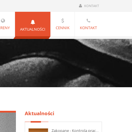
KONTAKT
ERENY
CENNIK
KONTAKT
AKTUALNOŚCI
Aktualności
Zakopane - Kontrola pracownika na L4