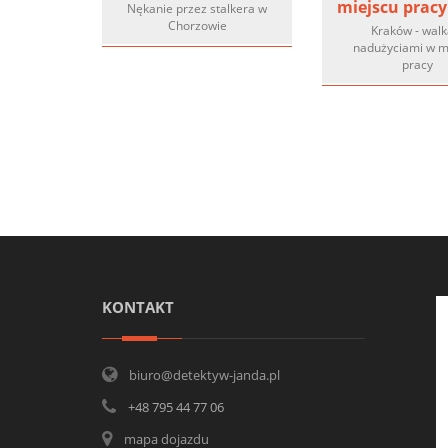
miejscu pracy
Nękanie przez stalkera w
Chorzowie
Kraków - walk
nadużyciami w m
pracy
KONTAKT
biuro@detektyw-janda.pl
+48 795 44 77 06
mapa dojazdu