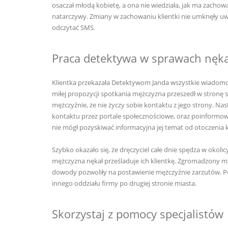
osaczał młodą kobietę, a ona nie wiedziała, jak ma zachowa
natarczywy. Zmiany w zachowaniu klientki nie umknęły uwag
odczytać SMS.
Praca detektywa w sprawach nęka
Klientka przekazała Detektywom Janda wszystkie wiadomości
miłej propozycji spotkania mężczyzna przeszedł w stronę 
mężczyźnie, że nie życzy sobie kontaktu z jego strony. N
kontaktu przez portale społecznościowe, oraz poinformowan
nie mógł pozyskiwać informacyjna jej temat od otoczenia 
Szybko okazało się, że dręczyciel całe dnie spędza w okolic
mężczyzna nękał prześladuje ich klientkę. Zgromadzony ma
dowody pozwoliły na postawienie mężczyźnie zarzutów. P
innego oddziału firmy po drugiej stronie miasta.
Skorzystaj z pomocy specjalistów