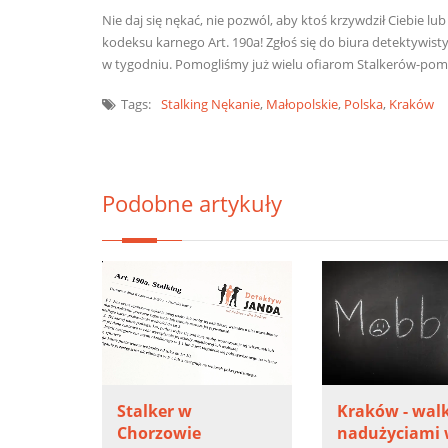
Nie daj się nękać, nie pozwól, aby ktoś krzywdził Ciebie l
kodeksu karnego Art. 190a! Zgłoś się do biura detektywist
w tygodniu. Pomogliśmy już wielu ofiarom Stalkerów-po
Tags:
Stalking
Nękanie
,
Małopolskie
,
Polska
,
Kraków
Podobne artykuły
Stalker w
Kraków - walk
Chorzowie
nadużyciami