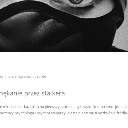
TEREN DZIAŁANIA:
KRAKÓW
ękanie przez stalkera
ę młoda klientka, która na pierwszy rzut oka była wykończona emocjonalni
z pomocy psychologa i psychoterapeuty, ale najpierw musi pozbyć się źródła