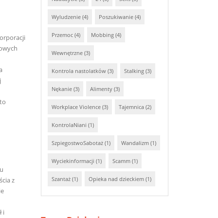
Wyludzenie (4)
Poszukiwanie (4)
Przemoc (4)
Mobbing (4)
orporacji
kowych
Wewnętrzne (3)
a
Kontrola nastolatków (3)
Stalking (3)
j
Nękanie (3)
Alimenty (3)
ęto
Workplace Violence (3)
Tajemnica (2)
KontrolaNiani (1)
SzpiegostwoSabotaż (1)
Wandalizm (1)
Wyciekinformacji (1)
Scamm (1)
lu
Szantaż (1)
Opieka nad dzieckiem (1)
cia z
ie
 i