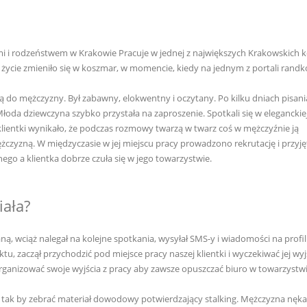
mi i rodzeństwem w Krakowie Pracuje w jednej z największych Krakowskich k
życie zmieniło się w koszmar, w momencie, kiedy na jednym z portali rand
ią do mężczyzny. Był zabawny, elokwentny i oczytany. Po kilku dniach pisani
oda dziewczyna szybko przystała na zaproszenie. Spotkali się w eleganckie
j klientki wynikało, że podczas rozmowy twarzą w twarz coś w mężczyźnie ją
mężczyzną. W międzyczasie w jej miejscu pracy prowadzono rekrutację i przyj
go a klientka dobrze czuła się w jego towarzystwie.
iała?
ną, wciąż nalegał na kolejne spotkania, wysyłał SMS-y i wiadomości na profi
 zaczął przychodzić pod miejsce pracy naszej klientki i wyczekiwać jej wyjś
 organizować swoje wyjścia z pracy aby zawsze opuszczać biuro w towarzystw
 tak by zebrać materiał dowodowy potwierdzający stalking. Mężczyzna nękał