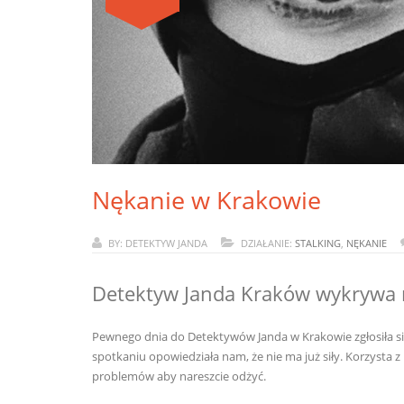
Nękanie w Krakowie
BY: DETEKTYW JANDA
DZIAŁANIE:
STALKING
,
NĘKANIE
Detektyw Janda Kraków wykrywa n
Pewnego dnia do Detektywów Janda w Krakowie zgłosiła si
spotkaniu opowiedziała nam, że nie ma już siły. Korzysta 
problemów aby nareszcie odżyć.