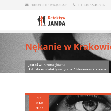
BIURO@DETEKTYW-JANDA.PL
TEL. +48 795 44 77 06
Nękanie w Krakowi
Jesteś w:
Strona główna
Aktualności detektywistyczne
/
Nękanie w Krakowie
13
MAR
2023