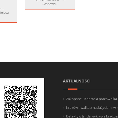
Sosnowcu
a z
iejscu
AKTUALNOŚCI
Zakopane - Kontrola pracownika 
Kraków - walka z nadużyciami w 
Detektyw Janda wykrywa kradzież