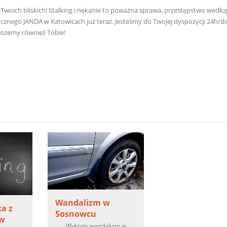
ub Twoich bliskich! Stalking i nękanie to poważna sprawa, przestępstwo wedłu
ycznego JANDA w Katowicach już teraz. Jesteśmy do Twojej dyspozycji 24h/do
możemy również Tobie!
Wandalizm w
a z
Sosnowcu
 w
Wykryty wandalizm w