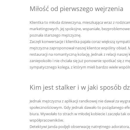
Miłość od pierwszego wejrzenia
Klientka to młoda dziewczyna, mieszkająca wraz z rodzica
marketingowych. Jej spokojne, wspaniałe, bezproblemowe 
poznała starszego mężczyznę.
Zaczęli konwersacje i klientka pajała coraz większą sympat
mężczyzna zaproponował naszej klientce wspólny obiad. Mł
restauracji na romantyczną kolację. Jednak z relacji nasze
zaniepokoiło i nie chciała się już ponownie spotkać się z 
sympatycznego kolega, z którym mieli bardzo wiele wspólne
Kim jest stalker i w jaki sposób dz
Jednak mężczyzna z aplikacji randkowej nie dawał za wygra
społecznościowym. Gdy jednak dawało to pożądanego efektu,
biura. Wywołało to strach w młodej kobiecie i zaczęła tak
współpracowników.
Detektywi Janda podjęli obserwację natrętnego adoratora,