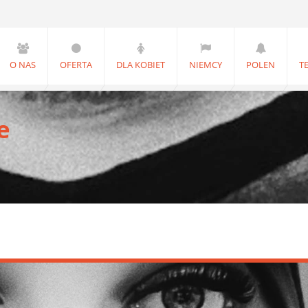
O NAS
OFERTA
DLA KOBIET
NIEMCY
POLEN
T
e