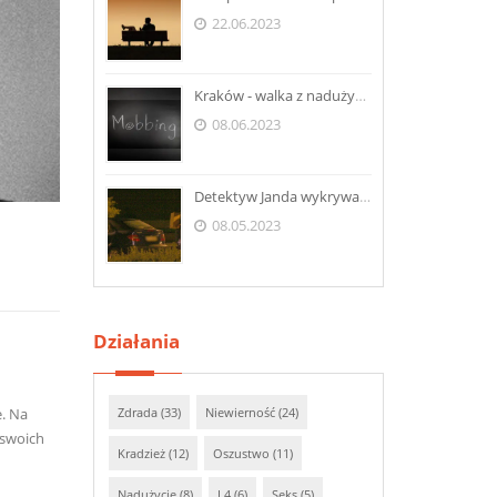
22.06.2023
Kraków - walka z nadużyciami w miejscu pracy
08.06.2023
Detektyw Janda wykrywa kradzież - Wisła
08.05.2023
Działania
e. Na
Zdrada (33)
Niewierność (24)
 swoich
Kradzież (12)
Oszustwo (11)
Nadużycie (8)
L4 (6)
Seks (5)