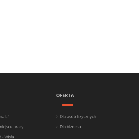
OFERTA
na L4
Dla osób fizycznych
miejscu pracy
Dla biznesu
 - Wisła