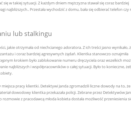
ć się w takiej sytuacji. Z każdym dniem mężczyzna stawał się coraz bardziej
i najbliższych.. Przestała wychodzić z domu, bała się odbierać telefon czy
niu lub stalkingu
, jakie otrzymała od niechcianego adoratora. Z ich treści jasno wynikało, 
szantażu i coraz bardziej agresywnych żądań. Klientka stanowczo oznajmiła
astępnym krokiem było zablokowanie numeru dręczyciela oraz wszelkich moż
ie najbliższych i współpracowników o całej sytuacji. Było to konieczne, żeb
kobiety.
y miejsca pracy klientki. Detektywi Janda zgromadzili liczne dowody na to, że
teriał dowodowy klientka przekazała policji. Zebrane przez Detektywów Ja
o rozmowie z pracodawcą młoda kobieta dostała możliwość przeniesienia si