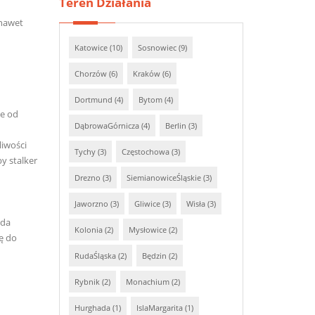
Teren Działania
 nawet
Katowice (10)
Sosnowiec (9)
Chorzów (6)
Kraków (6)
Dortmund (4)
Bytom (4)
że od
DąbrowaGórnicza (4)
Berlin (3)
liwości
Tychy (3)
Częstochowa (3)
y stalker
Drezno (3)
SiemianowiceŚląskie (3)
Jaworzno (3)
Gliwice (3)
Wisła (3)
nda
Kolonia (2)
Mysłowice (2)
ę do
RudaŚląska (2)
Będzin (2)
Rybnik (2)
Monachium (2)
Hurghada (1)
IslaMargarita (1)