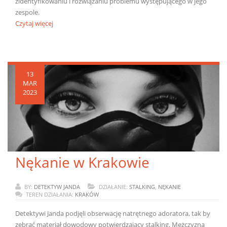
zidentyfikowaniu i rozwiązaniu problemu występującego w jego
zespole.
Czytaj więcej
13
MAR
2023
Nękanie w Krakowie
BY:
DETEKTYW JANDA
DZIAŁANIE:
STALKING
,
NĘKANIE
TEREN DZIAŁANIA:
KRAKÓW
Detektywi Janda podjęli obserwację natrętnego adoratora, tak by
zebrać materiał dowodowy potwierdzający stalking. Mężczyzna