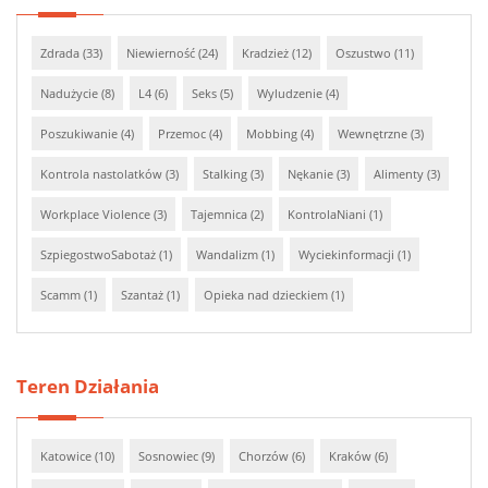
Zdrada (33)
Niewierność (24)
Kradzież (12)
Oszustwo (11)
Nadużycie (8)
L4 (6)
Seks (5)
Wyludzenie (4)
Poszukiwanie (4)
Przemoc (4)
Mobbing (4)
Wewnętrzne (3)
Kontrola nastolatków (3)
Stalking (3)
Nękanie (3)
Alimenty (3)
Workplace Violence (3)
Tajemnica (2)
KontrolaNiani (1)
SzpiegostwoSabotaż (1)
Wandalizm (1)
Wyciekinformacji (1)
Scamm (1)
Szantaż (1)
Opieka nad dzieckiem (1)
Teren Działania
Katowice (10)
Sosnowiec (9)
Chorzów (6)
Kraków (6)