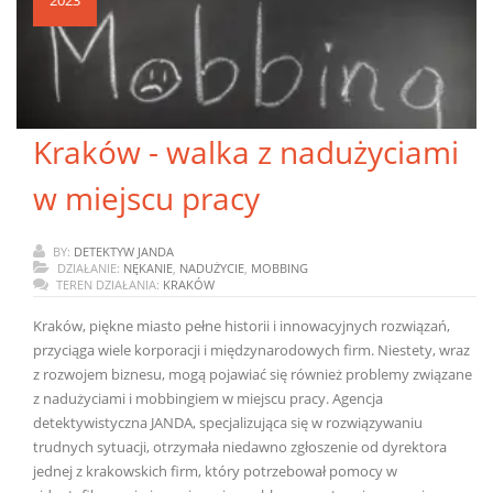
2023
Kraków - walka z nadużyciami
w miejscu pracy
BY:
DETEKTYW JANDA
DZIAŁANIE:
NĘKANIE
,
NADUŻYCIE
,
MOBBING
TEREN DZIAŁANIA:
KRAKÓW
Kraków, piękne miasto pełne historii i innowacyjnych rozwiązań,
przyciąga wiele korporacji i międzynarodowych firm. Niestety, wraz
z rozwojem biznesu, mogą pojawiać się również problemy związane
z nadużyciami i mobbingiem w miejscu pracy. Agencja
detektywistyczna JANDA, specjalizująca się w rozwiązywaniu
trudnych sytuacji, otrzymała niedawno zgłoszenie od dyrektora
jednej z krakowskich firm, który potrzebował pomocy w