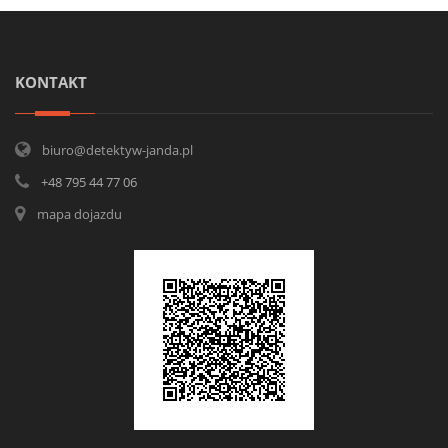
KONTAKT
biuro@detektyw-janda.pl
+48 795 44 77 06
mapa dojazdu