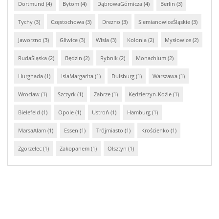
Dortmund (4)
Bytom (4)
DąbrowaGórnicza (4)
Berlin (3)
Tychy (3)
Częstochowa (3)
Drezno (3)
SiemianowiceŚląskie (3)
Jaworzno (3)
Gliwice (3)
Wisła (3)
Kolonia (2)
Mysłowice (2)
RudaŚląska (2)
Będzin (2)
Rybnik (2)
Monachium (2)
Hurghada (1)
IslaMargarita (1)
Duisburg (1)
Warszawa (1)
Wrocław (1)
Szczyrk (1)
Zabrze (1)
Kędzierzyn-Koźle (1)
Bielefeld (1)
Opole (1)
Ustroń (1)
Hamburg (1)
MarsaAlam (1)
Essen (1)
Trójmiasto (1)
Krościenko (1)
Zgorzelec (1)
Zakopanem (1)
Olsztyn (1)