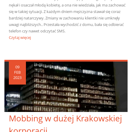
nękał i osaczał młodą kobietę, a ona nie wiedziała, jak ma zachować
się w takiej sytuacji. Z każdym dniem mężczyzna stawał się coraz
bardziej natarczywy. Zmiany w zachowaniu klientki nie umknęły
uwagi najbliższych.. Przestała wychodzić z domu, bała się odbierać
telefon czy nawet odczytać SMS.
Czytaj więcej
09
FEB
2023
Mobbing w dużej Krakowskiej
korporacji